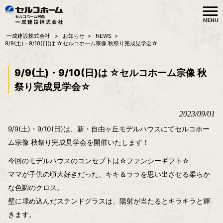
MENU
一成建設株式会社
>
お知らせ
>
NEWS
>
9/9(土)・9/10(日)は ☆セルコホーム宗像 秋祭り完成見学会☆
9/9(土)・9/10(日)は ☆セルコホーム宗像 秋
祭り完成見学会☆
2023/09/01
9/9(土)・9/10(日)は、新・自由ヶ丘モデルハウスにてセルコホー
ム宗像 秋祭り完成見学会を開催いたします！
今回のモデルハウスのコンセプトは☆ファンシーギフト☆
ママが子供の頃大好きだった、キキ＆ララを思い出させる柔らか
な色調のクロス。
壁に埋め込んだステンドグラスは、陽射が当たるとキラキラと輝
きます。